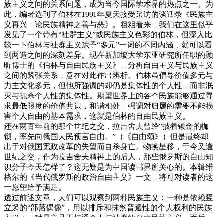
族主义之间的关系问题，成为当今国际学术界的热点之一。为
此，编者选刊了伯林在1991年夏天接受采访的谈话录《民族主
义再兴：论民族精神之善与恶》。粗粗看来，我们在这里似乎
发见了一个带有“社群主义”或民族主义色彩的伯林，但深入比
较一下伯林与社群主义赋予“多元”一词的不同内涵，就可以看
到两造之间的深刻差异。现在新加坡大学东亚研究所任职的顾
昕博士的《伯林与自由民族主义》，分析自由主义与民族主义
之间的紧张关系，意在对此作出辨析。伯林虽倡导价值多元与
力主文化多元，但他所强调的却仍是集体性的个人性，而非泯
灭与扼杀个人性的集体性。期望世界上的各个民族能够通过寻
求最低限度的价值共识，和谐相处；强调对归属的需要不能损
害个人自由的基本需求，这就是伯林的自由民族主义。
还在两百年前的那个世纪之交，拉吉舍夫曾经“披着镀金的枷
锁，率先向俄国人民预言自由。”（《自由颂》）但是最终却
出于对俄国宪政改革的失望而自杀身亡。物换星移，于今又逢
世纪之交，作为拉吉舍夫精神上的后人，那些俄罗斯的自由知
识分子今天怎样了？这无疑是为中国读书界所关心的。本辑维
格尔的《当代俄罗斯的政治自由主义》一文，将可对读者的这
一愿望给予满足。
透过前述文章，人们可以观察到两种民族主义：一种是依赖竖
立起的“部落偶像”，用以排斥和抹煞普遍性的个人权利的民族