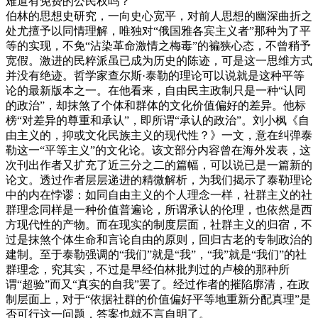
难道有免费的公民权吗？
伯林的思想史研究，一向史心宽平，对前人思想的幽深曲折之
处尤擅予以同情理解，唯独对“俄国雅各宾主义者”那种为了平
等的实现，不免“沾染革命激情之梅毒”的褊狭心态，不曾稍予
宽假。激进的民粹派虽已成为历史的陈迹，可是这一思维方式
并没有绝迹。哲学家查尔斯·泰勒的理论可以说就是这种平等
论的最新版本之一。在他看来，自由民主政制只是一种“认同
的政治”，却抹煞了个体和群体的文化价值偏好的差异。他标
榜“对差异的尊重和承认”，即所谓“承认的政治”。刘小枫《自
由主义的，抑或文化民族主义的现代性？》一文，意在纠弹泰
勒这一“平等主义”的文化论。该文部分内容曾在海外发表，这
次刊出作者又扩充了近三分之二的篇幅，可以说已是一篇新的
论文。透过作者层层递进的精微解析，为我们揭示了泰勒理论
中的内在悖谬：如同自由主义的个人理念一样，社群主义的社
群理念同样是一种价值普遍论，所谓承认的伦理，也依然是西
方现代性的产物。而在现实的制度层面，社群主义的归宿，不
过是抹煞个体生命和言论自由的原则，回归古老的专制政治的
建制。至于泰勒强调的“我们”就是“我”，“我”就是“我们”的社
群理念，究其实，不过是早经伯林批判过的卢梭的那种所
谓“超验”而又“真实的自我”罢了。经过作者的摧陷廓清，在政
制层面上，对于“依据社群的价值偏好平等地重新分配真理”是
否可行这一问题，答案也就不言自明了。