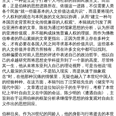
主义；一种是立足于打通个人与社群的自由民族主义。而后
者，正是伯林的思想进路所在。依循这一进路，不仅需要人类
各个民族“就一些最基本的人文价值达成共识”，而且要将现代
个人权利的观念与本民族的文化加以协调，从而“建立一种与
本国历史背景和文化传统兼容的人权观”。本辑就此刊发了两
位亚洲作者的文章。陈祖为通过对儒家思想的分析，认为所谓
的亚洲价值观，并不能构成抹煞普遍人权的理据。而作为佛教
信奉者的昂山素姬的文章更指出，正因为世界上存在多种文
化，才有必要在各国人民之间寻求基本的价值共识。这些基本
的人文价值并非西方所独有，而在许多文化中都可以找到。
伯林偏爱在对前人思想的评述中表述自己的政治哲学。他以自
己的卓越研究而将思想史学科提升到了一个新的高度。尽管终
其一生，他从未将东亚列入自己的理论视野，可是当他说“现
代人最深的灾祸之一，不是陷入现实，而是执迷于抽象观
念”时，在他那种沉痛的情愫里，无疑也融入了本世纪中国人
的经验种种。在这方面，本辑刊出了汪荣祖先生的《储安平与
现代中国》，文章透过这位知识分子的生平学行，考察了本世
纪上半叶自由主义在中国的命运。陈少明的《遭遇自由》，主
旨则在于运用伯林的框架分析承继儒学思想的徐复观对自由主
义作出的思想回应。
伯林往矣。作为20世纪的同龄人，他的身影与行将逝去的本世