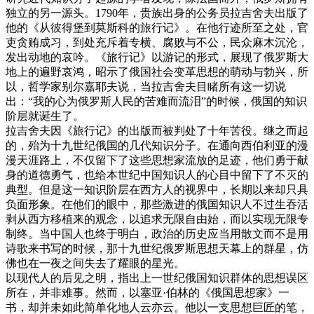
独立的另一源头。1790年，贵族出身的公务员拉吉舍夫出版了
他的《从彼得堡到莫斯科的旅行记》。在他行迹所至之处，官
吏贪贿成习，到处充斥着专横、腐败与不公，民众麻木沉沦，
发出动地的哀吟。《旅行记》以游记的形式，展现了俄罗斯大
地上的遍野哀鸿，昭示了俄国社会变革思想的萌动与勃兴，所
以，哲学家别尔嘉耶夫说，当拉吉舍夫目睹所有这一切说
出：“我的心为俄罗斯人民的苦难而流泪”的时候，俄国的知识
阶层就诞生了。
拉吉舍夫因《旅行记》的出版而被判处了十年苦役。继之而起
的，殆为十九世纪俄国的几代知识分子。在通向西伯利亚的漫
漫天涯路上，不仅留下了这些思想家流放的足迹，他们勇于献
身的道德勇气，也给本世纪中国知识人的心目中留下了不灭的
典型。但是这一知识阶层在西方人的视界中，长期以来却只具
负面形象。在他们的眼中，那些激进的俄国知识人不过生吞活
剥从西方移植来的观念，以追求无限自由始，而以实现无限专
制终。当中国人也终于明白，政治的历史应当用散文而不是用
诗歌来书写的时候，那十九世纪俄罗斯思想天幕上的群星，仿
佛也在一夜之间失去了耀眼的星光。
以现代人的后见之明，指出上一世纪俄国知识群体的思想误区
所在，并非难事。然而，以塞亚·伯林的《俄国思想家》一
书，却并未如此简单化地人云亦云。他以一支思想巨匠的笔，