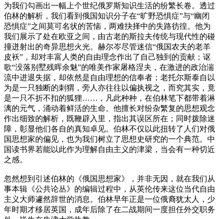
为我们勾画出一幅上个世纪俄罗斯知识生活的纷繁长卷。透过
伯林的解析，我们看到俄国知识分子在“旷野恐惧症”与“幽闭
恐惧症”之间莫可名状的苦恼，两难抉择中的失路彷徨。他为
我们展示了处在欧亚之间，由古老的斯拉夫传统与现代性的碰
撞迸射出的奇异思想火光。赫尔岑尽管迷信“俄国农夫的老羊
皮袄”，却对丰富人类的自由理念作出了自己独到的贡献；讴
歌“没落别墅残晖余魅”的唯美作家屠格涅夫，在激进的政治湍
流中进退失据，却依然是自由理想的信奉者；老托尔斯泰自以
为是一只独断的刺猬，旁人亦往往以偏执视之，而究其实，竟
是一只不折不扣的狐狸……，凡此种种，在伯林笔下都带着淋
漓的元气，涌动着鲜活的生命。他擅长对纷杂繁复的思想观念
作出细致的解析，既鞭辟入里，指出其误区所在；同时拨除迷
障，彰显他们各自的真知卓见。伯林不仅以此扭转了人们对俄
国思想家的偏见，也为我们树立了思想史研究的一个典范。中
国读书界若能以此作为理解自由主义的津梁，当会有一种切近
之感。
忽然想到引述伯林的《俄国思想家》，并非无因，就在我们从
事本辑《公共论丛》的编辑过程中，从英伦传来这位当代自由
主义大师遽然辞世的消息。伯林早年正是一位俄裔犹太人，少
年时期才移居英国，成年后除了在二战期间一度担任外交职务