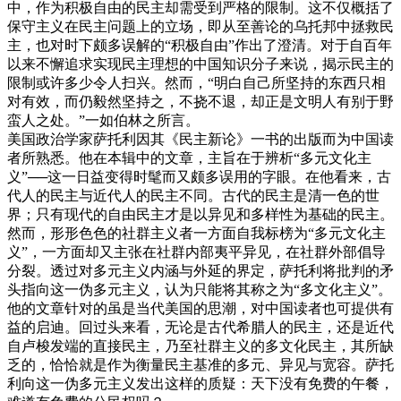
中，作为积极自由的民主却需受到严格的限制。这不仅概括了
保守主义在民主问题上的立场，即从至善论的乌托邦中拯救民
主，也对时下颇多误解的“积极自由”作出了澄清。对于自百年
以来不懈追求实现民主理想的中国知识分子来说，揭示民主的
限制或许多少令人扫兴。然而，“明白自己所坚持的东西只相
对有效，而仍毅然坚持之，不挠不退，却正是文明人有别于野
蛮人之处。”一如伯林之所言。
美国政治学家萨托利因其《民主新论》一书的出版而为中国读
者所熟悉。他在本辑中的文章，主旨在于辨析“多元文化主
义”──这一日益变得时髦而又颇多误用的字眼。在他看来，古
代人的民主与近代人的民主不同。古代的民主是清一色的世
界；只有现代的自由民主才是以异见和多样性为基础的民主。
然而，形形色色的社群主义者一方面自我标榜为“多元文化主
义”，一方面却又主张在社群内部夷平异见，在社群外部倡导
分裂。透过对多元主义内涵与外延的界定，萨托利将批判的矛
头指向这一伪多元主义，认为只能将其称之为“多文化主义”。
他的文章针对的虽是当代美国的思潮，对中国读者也可提供有
益的启迪。回过头来看，无论是古代希腊人的民主，还是近代
自卢梭发端的直接民主，乃至社群主义的多文化民主，其所缺
乏的，恰恰就是作为衡量民主基准的多元、异见与宽容。萨托
利向这一伪多元主义发出这样的质疑：天下没有免费的午餐，