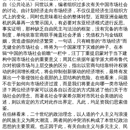
自《公共论丛》问世以来，编者组织过多次有关中国市场社会
的讨论。由计划经济走向市场经济，不仅仅是经济生活组织方
式上的变化，同时也意味着社会的整体转型。近期亚洲金融危
机的风暴再一次警示国人，有必要对东亚经济模式进行反思。
事实证明，那种缺乏自由民主与法治的框架，没有完备的市场
制度，单纯依靠官商联手掩盖社会矛盾；凭借权力与金钱联
姻，营造虚假的经济繁荣，一句话，只有畸形的“市场经济”而
无健全的市场社会，终将为一个国家埋下灾难的种子。在本
辑“中国的市场社会前瞻”一栏中，汪丁丁重提启蒙对于当下建
构中国市场社会的重要意义；周其仁依据年鉴学派大师布鲁代
尔对初级市场与上层交换的区分，指出以官商勾结靠特许权驱
动的利润增长模式，将会抑制创新驱动的经济增长，最终有发
展出一个靠侵蚀社会底部的上层结构的危险。在他看来，问题
不在于如何向市场经济过渡，而是我们将要走向哪一类市场经
济？两位经济学家可以说各自以否定的方式陈述了他们关于市
场社会的理念。而著名社会学家希尔斯对市民社会美德的论
述，则以肯定的方式对此作出界定。凡此，均足资我们思索借
鉴。
在伯林看来，二十世纪的政治理念，以人道的个人主义与浪漫
的民族主义为两大潮流，两者间的冲突消长构成了本世纪政治
思想的主要景观。也正因于此，有关自由主义与多元主义、民