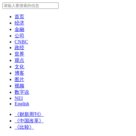
首页
经济
金融
公司
CNBC
政经
世界
观点
文化
博客
图片
视频
数字说
NEI
English
《财新周刊》
《中国改革》
《比较》