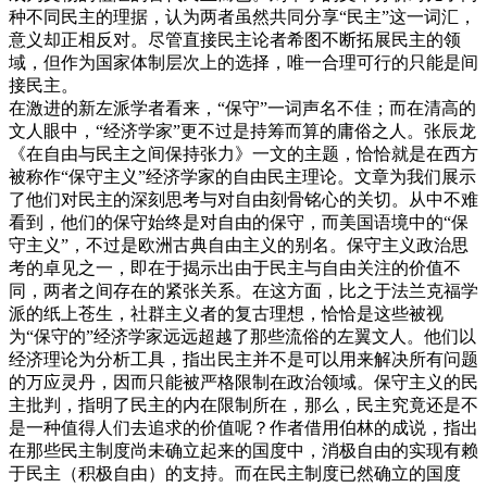
种不同民主的理据，认为两者虽然共同分享“民主”这一词汇，
意义却正相反对。尽管直接民主论者希图不断拓展民主的领
域，但作为国家体制层次上的选择，唯一合理可行的只能是间
接民主。
在激进的新左派学者看来，“保守”一词声名不佳；而在清高的
文人眼中，“经济学家”更不过是持筹而算的庸俗之人。张辰龙
《在自由与民主之间保持张力》一文的主题，恰恰就是在西方
被称作“保守主义”经济学家的自由民主理论。文章为我们展示
了他们对民主的深刻思考与对自由刻骨铭心的关切。从中不难
看到，他们的保守始终是对自由的保守，而美国语境中的“保
守主义”，不过是欧洲古典自由主义的别名。保守主义政治思
考的卓见之一，即在于揭示出由于民主与自由关注的价值不
同，两者之间存在的紧张关系。在这方面，比之于法兰克福学
派的纸上苍生，社群主义者的复古理想，恰恰是这些被视
为“保守的”经济学家远远超越了那些流俗的左翼文人。他们以
经济理论为分析工具，指出民主并不是可以用来解决所有问题
的万应灵丹，因而只能被严格限制在政治领域。保守主义的民
主批判，指明了民主的内在限制所在，那么，民主究竟还是不
是一种值得人们去追求的价值呢？作者借用伯林的成说，指出
在那些民主制度尚未确立起来的国度中，消极自由的实现有赖
于民主（积极自由）的支持。而在民主制度已然确立的国度