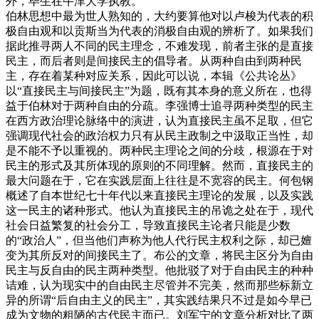
外，毕生在牛津大学执教。
伯林思想中最为世人熟知的，大约要算他对以卢梭为代表的积
极自由观和以贡斯当为代表的消极自由观的辨析了。如果我们
据此推寻两人不同的民主理念，不难发现，前者主张的是直接
民主，而后者则是间接民主的倡导者。从两种自由到两种民
主，存在着某种对应关系，因此可以说，本辑《公共论丛》
以“直接民主与间接民主”为题，既有其本身的意义所在，也得
益于伯林对于两种自由的分疏。李强博士追寻两种类型的民主
在西方政治理论脉络中的演进，认为直接民主虽不足取，但它
强调现代社会的政治权力只有从民主政制之中汲取正当性，却
是不能不予以重视的。两种民主理论之间的分歧，根源在于对
民主的形式及其所体现的原则的不同理解。然而，直接民主的
最大问题在于，它在实践层面上往往是不宽容的民主。何包钢
概述了自本世纪七十年代以来直接民主理论的发展，以及实践
这一民主的诸种形式。他认为直接民主的吊诡之处在于，现代
社会日益繁复的社会分工，导致直接民主论者只能是少数
的“政治人”，但当他们声称为他人代行民主权利之际，却已嬗
变为其所反对的间接民主了。布公的文章，将民主区分为自由
民主与反自由的民主两种类型。他批驳了对于自由民主的种种
诘难，认为现实中的自由民主尽管并不完美，然而那些标新立
异的所谓“后自由主义的民主”，其实践结果只不过是如今早已
成为文物的粗陋的古代民主而已。刘军宁的文章分析对比了两