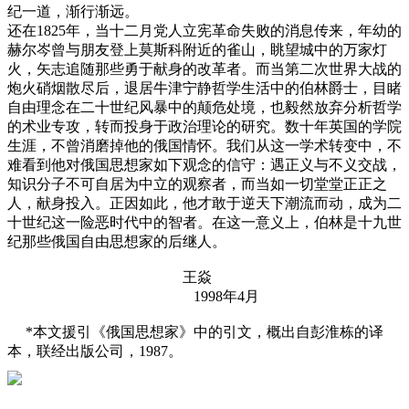
纪一道，渐行渐远。
还在1825年，当十二月党人立宪革命失败的消息传来，年幼的
赫尔岑曾与朋友登上莫斯科附近的雀山，眺望城中的万家灯
火，矢志追随那些勇于献身的改革者。而当第二次世界大战的
炮火硝烟散尽后，退居牛津宁静哲学生活中的伯林爵士，目睹
自由理念在二十世纪风暴中的颠危处境，也毅然放弃分析哲学
的术业专攻，转而投身于政治理论的研究。数十年英国的学院
生涯，不曾消磨掉他的俄国情怀。我们从这一学术转变中，不
难看到他对俄国思想家如下观念的信守：遇正义与不义交战，
知识分子不可自居为中立的观察者，而当如一切堂堂正正之
人，献身投入。正因如此，他才敢于逆天下潮流而动，成为二
十世纪这一险恶时代中的智者。在这一意义上，伯林是十九世
纪那些俄国自由思想家的后继人。
王焱
1998年4月
*本文援引《俄国思想家》中的引文，概出自彭淮栋的译
本，联经出版公司，1987。